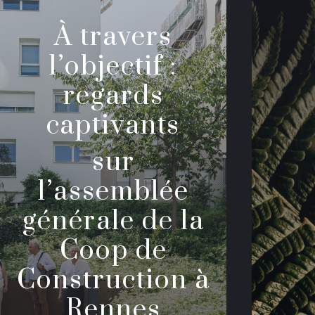
À travers
l’objectif :
regards
captivants
sur
l’assemblée
générale de la
Coop de
Construction à
Rennes